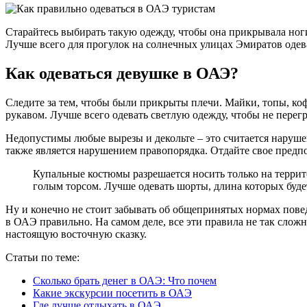
Старайтесь выбирать такую одежду, чтобы она прикрывала ноги
Лучше всего для прогулок на солнечных улицах Эмиратов одева
Как одеваться девушке в ОАЭ?
Следите за тем, чтобы были прикрыты плечи. Майки, топы, ко
рукавом. Лучше всего одевать светлую одежду, чтобы не перегр
Недопустимы любые вырезы и декольте – это считается наруш
также является нарушением правопорядка. Отдайте свое предп
Купальные костюмы разрешается носить только на террит
голым торсом. Лучше одевать шорты, длина которых будет
Ну и конечно не стоит забывать об общепринятых нормах поведе
в ОАЭ правильно. На самом деле, все эти правила не так сло
настоящую восточную сказку.
Статьи по теме:
Сколько брать денег в ОАЭ: Что почем
Какие экскурсии посетить в ОАЭ
Где лучше отдыхать в ОАЭ