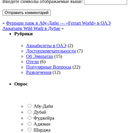
Введите символы отображаемые выше:
«
Феррари парк в Абу-Даби — «Ferrari World» в ОАЭ
Аквапарк Wild Wadi в Дубае
»
Рубрики
Авиабилеты в ОАЭ
(2)
Достопримечательности
(7)
Об Эмиратах
(15)
Отели
(6)
Популярные Вопросы
(22)
Развлечения
(12)
Опрос
Абу-Даби
Дубай
Фуджейра
Аджман
Шарджа