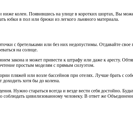
 ниже колен. Появившись на улице в коротких шортах, Вы может
ть юбки в пол или брюки из легкого льняного материала.
фточки с бретельками или без них недопустимы. Отдавайте свое
еваться на солнце.
ением закона и может привести к штрафу или даже к аресту. О
очтение простым моделям с прямым силуэтом.
ории пляжей или возле бассейнов при отелях. Лучше брать с со
 доходить хотя бы до колена.
ния. Нужно стараться всегда и везде вести себя достойно. Будьт
жно соблюдать цивилизованному человеку. В ответ же Объединен