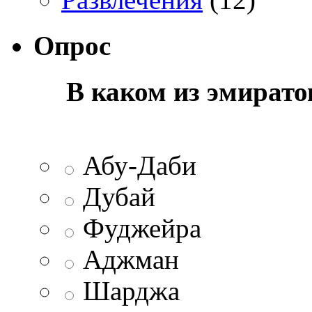
Опрос
В каком из эмират
Абу-Даби
Дубай
Фуджейра
Аджман
Шарджа